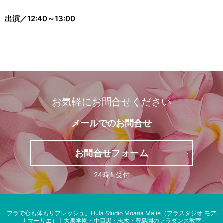
出演／12:40～13:00
お気軽にお問合せください
メールでの
お問合せ
お問合せフォーム
24時間受付
フラで心も体もリフレッシュ。
Hula Studio Moana Malie（フラスタジオ モア
ナマーリエ）｜大泉学園・中目黒・志木・豊島園のフラダンス教室